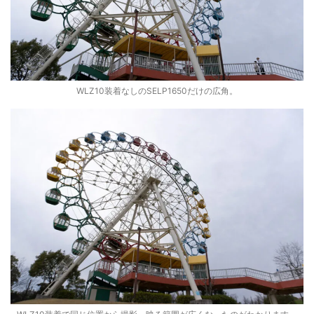
WLZ10装着なしのSELP1650だけの広角。