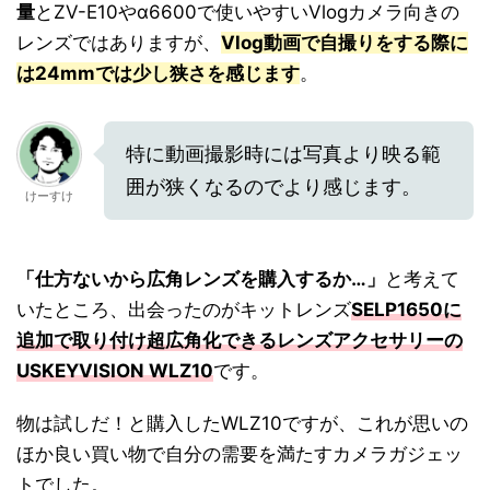
量
とZV-E10やα6600で使いやすいVlogカメラ向きの
レンズではありますが、
Vlog動画で自撮りをする際に
は24mmでは少し狭さを感じます
。
特に動画撮影時には写真より映る範
囲が狭くなるのでより感じます。
けーすけ
「仕方ないから広角レンズを購入するか…」
と考えて
いたところ、出会ったのがキットレンズ
SELP1650に
追加で取り付け超広角化できるレンズアクセサリーの
USKEYVISION WLZ10
です。
物は試しだ！と購入したWLZ10ですが、これが思いの
ほか良い買い物で自分の需要を満たすカメラガジェッ
トでした。