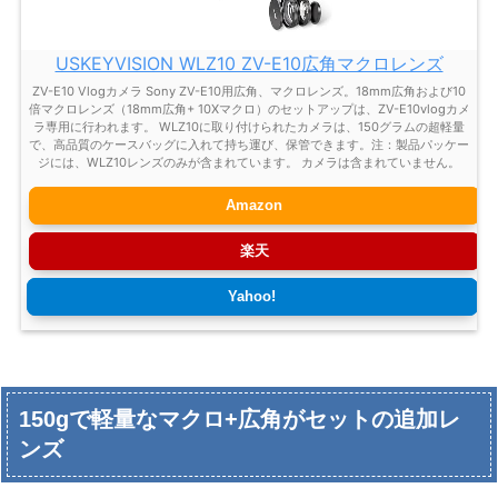
USKEYVISION WLZ10 ZV-E10広角マクロレンズ
ZV-E10 Vlogカメラ Sony ZV-E10用広角、マクロレンズ。18mm広角および10
倍マクロレンズ（18mm広角+ 10Xマクロ）のセットアップは、ZV-E10vlogカメ
ラ専用に行われます。 WLZ10に取り付けられたカメラは、150グラムの超軽量
で、高品質のケースバッグに入れて持ち運び、保管できます。注：製品パッケー
ジには、WLZ10レンズのみが含まれています。 カメラは含まれていません。
Amazon
楽天
Yahoo!
150gで軽量なマクロ+広角がセットの追加レ
ンズ