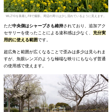
WLZ10を装着しF8で撮影。周辺の周りは少し流れているように見えます。
ただ
中央側はシャープさも維持
されており、追加アク
セサリーを使ったことによる違和感は少なく、
充分実
用的に使える範囲
です。
超広角と範囲が広くなることで歪みは多少は見られま
すが、魚眼レンズのような極端な映りにもならず普通
の使用感で使えます。