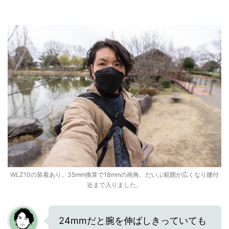
WLZ10の装着あり。35mm換算で18mmの画角。だいぶ範囲が広くなり腰付
近まで入りました。
24mmだと腕を伸ばしきっていても