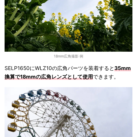
18mm広角撮影 例
SELP1650にWLZ10の広角パーツを装着すると
35mm
換算で18mmの広角レンズとして使用
できます。