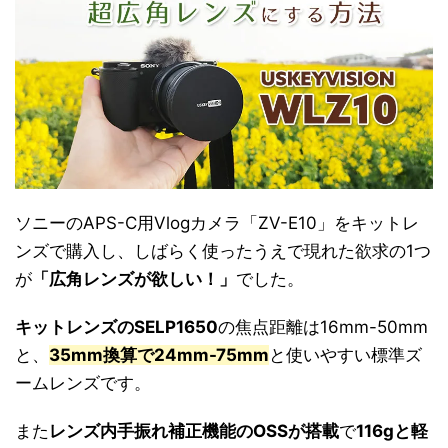
ソニーのAPS-C用Vlogカメラ「ZV-E10」をキットレ
ンズで購入し、しばらく使ったうえで現れた欲求の1つ
が
「広角レンズが欲しい！」
でした。
キットレンズのSELP1650
の焦点距離は16mm-50mm
と、
35mm換算で24mm-75mm
と使いやすい標準ズ
ームレンズです。
また
レンズ内手振れ補正機能のOSSが搭載
で
116gと軽