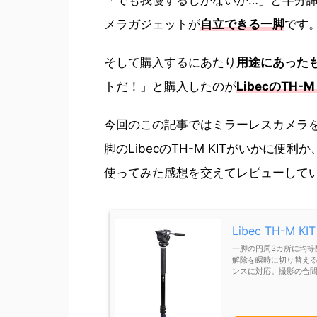
メラガジェットが
自立できる一脚
です
そして購入するにあたり
用途にあった
トだ！」と購入したのが
LibecのTH-M 
今回のこの記事ではミラーレスカメラ
脚のLibecのTH-M KITがいかに
使ってみた感想を交えてレビューして
Libec TH-M
一脚の円周3カ所に均等
解除を瞬時に切り替える
ンスに対応。撮影の合