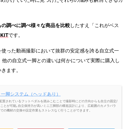
。
もの調べに調べ様々な商品を比較
したすえ「これがベス
KIT
です。
を使った動画撮影において抜群の安定感を誇る自立式一
便利か、他の自立式一脚との違いは何かについて実際に購入し
いきます。
 KIT 一脚システム（ヘッドあり）
配置されているフットペダルを踏みこむことで撮影時にどの方向からも自立の固定/
ことが可能｡自立保持力が高いミニ三脚部の構造設計により、広範囲のカメラバラ
間での機材の交換や設定作業もストレスなく行うことができます。