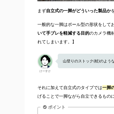
まず
自立式の一脚がどういった製品か
一般的な一脚はポール型の形状をして
いて手ブレを軽減する目的
のカメラ機
れてしまいます。】
山登りのストック(杖)のよう
けーすけ
それに加えて自立式のタイプでは
一脚
げることで一脚ながら自立できるもの
ポイント