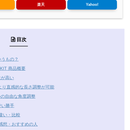
楽天
Yahoo!
目次
いうもの？
 KIT 商品概要
性が高い
ルにより直感的な長さ調整が可能
ルの自由な角度調整
使い勝手
脚の違い・比較
みた感想・おすすめの人