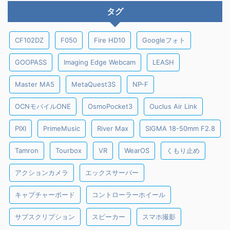
タグ
CF102DZ
F050
Fire HD10
Googleフォト
GOOPASS
Imaging Edge Webcam
LEASH
Master MA5
MetaQuest3S
NP-F
OCNモバイルONE
OsmoPocket3
Ouclus Air Link
PIXI
PrimeMusic
River Max
SIGMA 18-50mm F2.8
Tamron
Tourbox
VR
WearOS
くもり止め
アクションカメラ
エックスサーバー
キャプチャーボード
コントローラーホイール
サブスクリプション
スピーカー
スマホ撮影