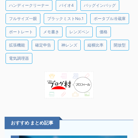
ハンディークリーナー
バイオ4
バッグインバッグ
フルサイズ一眼
ブラックミストNo.1
ポータブル冷蔵庫
ポートレート
メモ書き
レンズペン
価格
拡張機能
確定申告
神レンズ
縦横比率
開放型
電気調理器
おすすめ まとめ記事