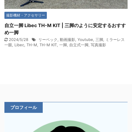
撮影機材・アクセサリー
自立一脚 Libec TH-M KIT | 三脚のように安定するおすす
め一脚
2024/5/28
リーベック
,
動画撮影
,
Youtube
,
三脚
,
ミラーレス
一眼
,
Libec
,
TH-M
,
TH-M KIT
,
一脚
,
自立式一脚
,
写真撮影
プロフィール