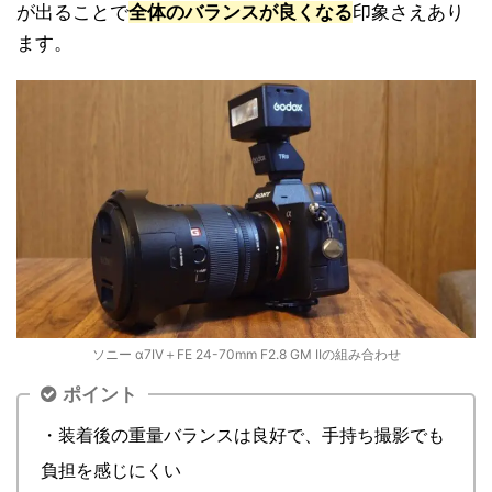
が出ることで
全体のバランスが良くなる
印象さえあり
ます。
ソニー α7IV＋FE 24-70mm F2.8 GM IIの組み合わせ
ポイント
・装着後の重量バランスは良好で、手持ち撮影でも
負担を感じにくい