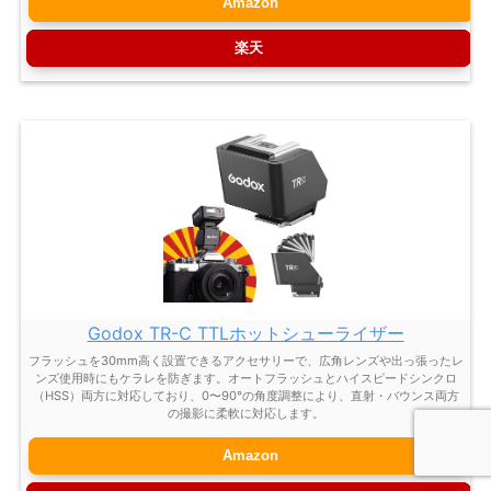
Amazon
楽天
Godox TR-C TTLホットシューライザー
フラッシュを30mm高く設置できるアクセサリーで、広角レンズや出っ張ったレ
ンズ使用時にもケラレを防ぎます。オートフラッシュとハイスピードシンクロ
（HSS）両方に対応しており、0〜90°の角度調整により、直射・バウンス両方
の撮影に柔軟に対応します。
Amazon