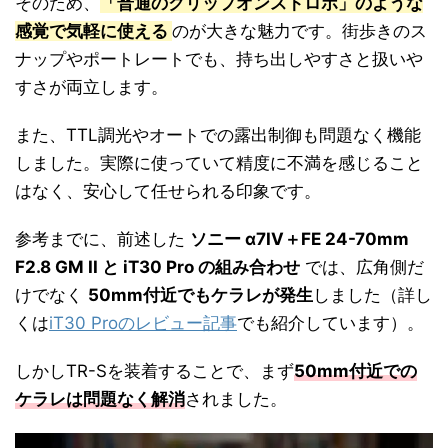
そのため、
「普通のクリップオンストロボ」のような
感覚で気軽に使える
のが大きな魅力です。街歩きのス
ナップやポートレートでも、持ち出しやすさと扱いや
すさが両立します。
また、TTL調光やオートでの露出制御も問題なく機能
しました。実際に使っていて精度に不満を感じること
はなく、安心して任せられる印象です。
参考までに、前述した
ソニー α7IV＋FE 24-70mm
F2.8 GM II と iT30 Pro の組み合わせ
では、広角側だ
けでなく
50mm付近でもケラレが発生
しました（詳し
くは
iT30 Proのレビュー記事
でも紹介しています）。
しかしTR-Sを装着することで、まず
50mm付近での
ケラレは問題なく解消
されました。