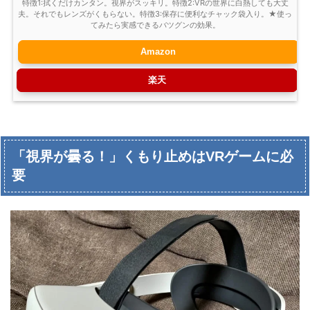
特徴1:拭くだけカンタン。視界がスッキリ。特徴2:VRの世界に白熱しても大丈
夫。それでもレンズがくもらない。特徴3:保存に便利なチャック袋入り。★使っ
てみたら実感できるバツグンの効果。
Amazon
楽天
「視界が曇る！」くもり止めはVRゲームに必
要