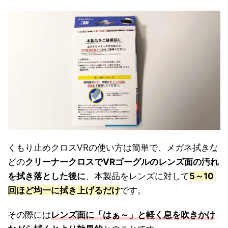
くもり止めクロスVRの使い方は簡単で、メガネ拭きな
どの
クリーナークロスでVRゴーグルのレンズ面の汚れ
を拭き落とした後に
、本製品をレンズに対して
5～10
回ほど均一に拭き上げるだけ
です。
その際には
レンズ面に「はぁ～」と軽く息を吹きかけ