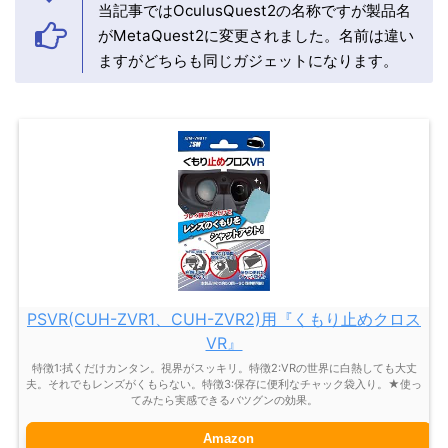
当記事ではOculusQuest2の名称ですが製品名
がMetaQuest2に変更されました。名前は違い
ますがどちらも同じガジェットになります。
PSVR(CUH-ZVR1、CUH-ZVR2)用『くもり止めクロス
VR』
特徴1:拭くだけカンタン。視界がスッキリ。特徴2:VRの世界に白熱しても大丈
夫。それでもレンズがくもらない。特徴3:保存に便利なチャック袋入り。★使っ
てみたら実感できるバツグンの効果。
Amazon