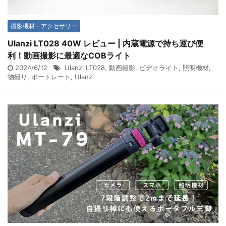
撮影機材・アクセサリー
Ulanzi LT028 40W レビュー | 内蔵電源で持ち運び便
利！動画撮影に最適なCOBライト
2024/6/12
Ulanzi LT028
,
動画撮影
,
ビデオライト
,
照明機材
,
物撮り
,
ポートレート
,
Ulanzi