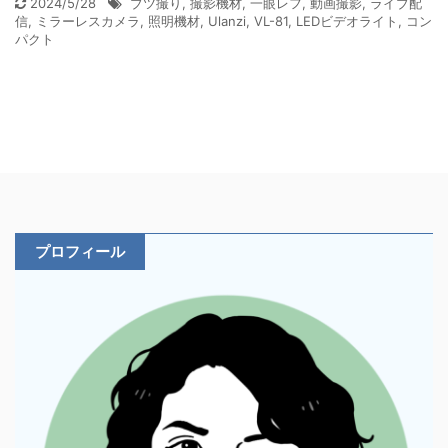
2024/5/28
ブツ撮り
,
撮影機材
,
一眼レフ
,
動画撮影
,
ライブ配
信
,
ミラーレスカメラ
,
照明機材
,
Ulanzi
,
VL-81
,
LEDビデオライト
,
コン
パクト
プロフィール