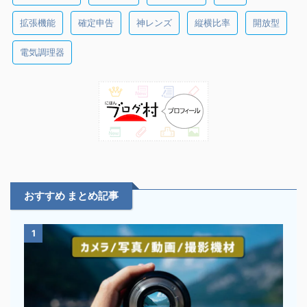
拡張機能
確定申告
神レンズ
縦横比率
開放型
電気調理器
おすすめ まとめ記事
1