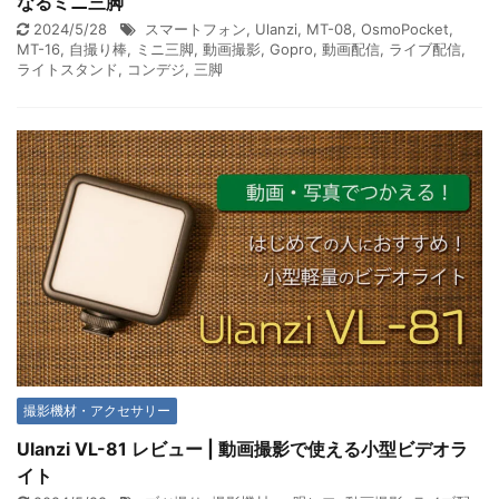
なるミニ三脚
2024/5/28
スマートフォン
,
Ulanzi
,
MT-08
,
OsmoPocket
,
MT-16
,
自撮り棒
,
ミニ三脚
,
動画撮影
,
Gopro
,
動画配信
,
ライブ配信
,
ライトスタンド
,
コンデジ
,
三脚
撮影機材・アクセサリー
Ulanzi VL-81 レビュー | 動画撮影で使える小型ビデオラ
イト