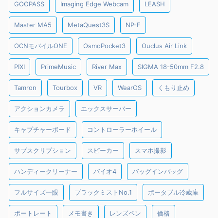
GOOPASS
Imaging Edge Webcam
LEASH
Master MA5
MetaQuest3S
NP-F
OCNモバイルONE
OsmoPocket3
Ouclus Air Link
PIXI
PrimeMusic
River Max
SIGMA 18-50mm F2.8
Tamron
Tourbox
VR
WearOS
くもり止め
アクションカメラ
エックスサーバー
キャプチャーボード
コントローラーホイール
サブスクリプション
スピーカー
スマホ撮影
ハンディークリーナー
バイオ4
バッグインバッグ
フルサイズ一眼
ブラックミストNo.1
ポータブル冷蔵庫
ポートレート
メモ書き
レンズペン
価格