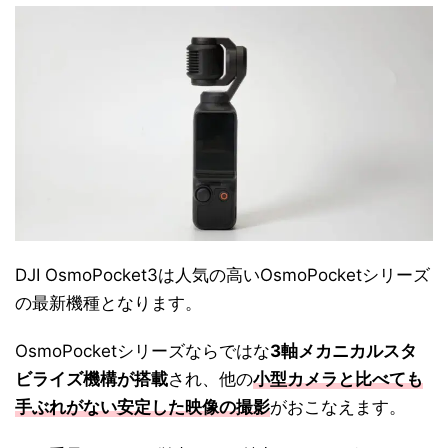
DJI OsmoPocket3は人気の高いOsmoPocketシリーズ
の最新機種となります。
OsmoPocketシリーズならではな
3軸メカニカルスタ
ビライズ機構が搭載
され、他の
小型カメラと比べても
手ぶれがない安定した映像の撮影
がおこなえます。