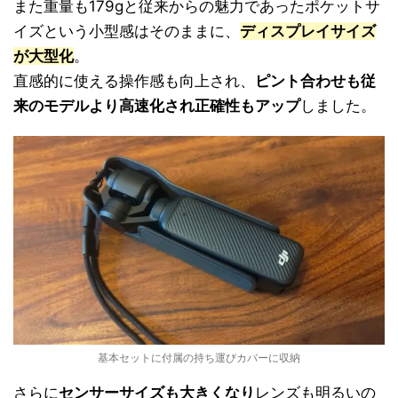
また重量も179gと従来からの魅力であったポケットサ
イズという小型感はそのままに、
ディスプレイサイズ
が大型化
。
直感的に使える操作感も向上され、
ピント合わせも従
来のモデルより高速化され正確性もアップ
しました。
基本セットに付属の持ち運びカバーに収納
さらに
センサーサイズも大きくなり
レンズも明るいの