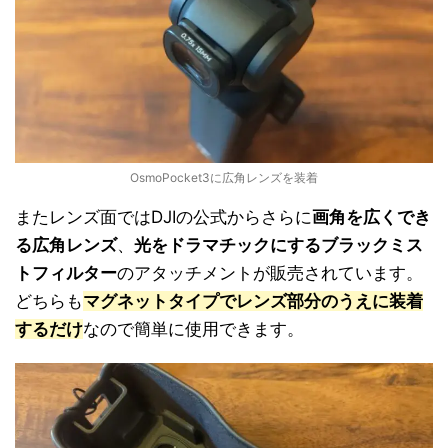
OsmoPocket3に広角レンズを装着
またレンズ面ではDJIの公式からさらに
画角を広くでき
る広角レンズ
、
光をドラマチックにするブラックミス
トフィルター
のアタッチメントが販売されています。
どちらも
マグネットタイプでレンズ部分のうえに装着
するだけ
なので簡単に使用できます。