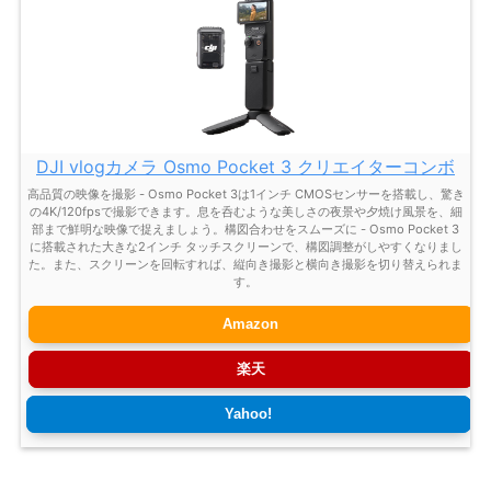
DJI vlogカメラ Osmo Pocket 3 クリエイターコンボ
高品質の映像を撮影 - Osmo Pocket 3は1インチ CMOSセンサーを搭載し、驚き
の4K/120fpsで撮影できます。息を呑むような美しさの夜景や夕焼け風景を、細
部まで鮮明な映像で捉えましょう。構図合わせをスムーズに - Osmo Pocket 3
に搭載された大きな2インチ タッチスクリーンで、構図調整がしやすくなりまし
た。また、スクリーンを回転すれば、縦向き撮影と横向き撮影を切り替えられま
す。
Amazon
楽天
Yahoo!