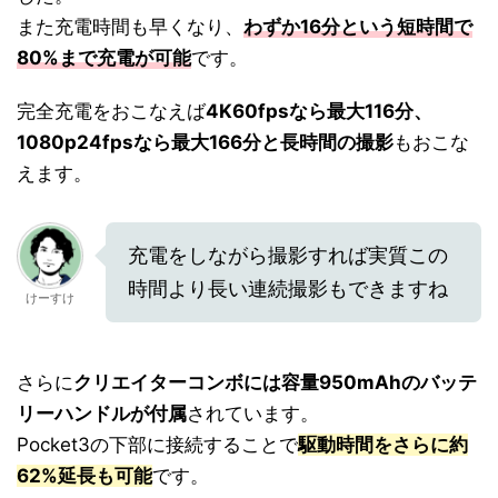
また充電時間も早くなり、
わずか16分という短時間で
80%まで充電が可能
です。
完全充電をおこなえば
4K60fpsなら最大116分、
1080p24fpsなら最大166分と長時間の撮影
もおこな
えます。
充電をしながら撮影すれば実質この
時間より長い連続撮影もできますね
けーすけ
さらに
クリエイターコンボには容量950mAhのバッテ
リーハンドルが付属
されています。
Pocket3の下部に接続することで
駆動時間をさらに約
62%延長も可能
です。