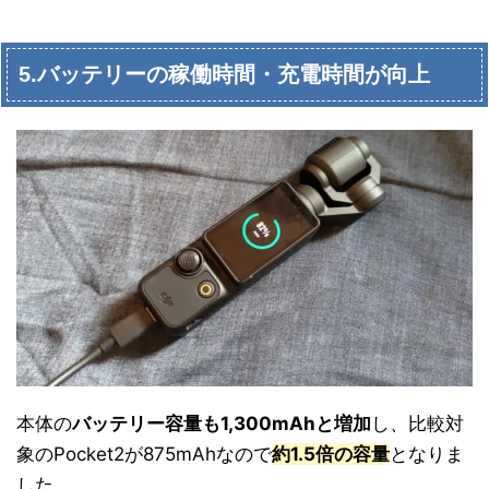
5.バッテリーの稼働時間・充電時間が向上
本体の
バッテリー容量も1,300mAhと増加
し、比較対
象のPocket2が875mAhなので
約1.5倍の容量
となりま
した。