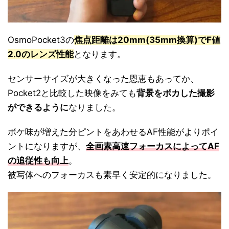
OsmoPocket3の
焦点距離は20mm(35mm換算)でF値
2.0のレンズ性能
となります。
センサーサイズが大きくなった恩恵もあってか、
Pocket2と比較した映像をみても
背景をボカした撮影
ができるように
なりました。
ボケ味が増えた分ピントをあわせるAF性能がよりポイ
ントになりますが、
全画素高速フォーカスによってAF
の追従性も向上
。
被写体へのフォーカスも素早く安定的になりました。