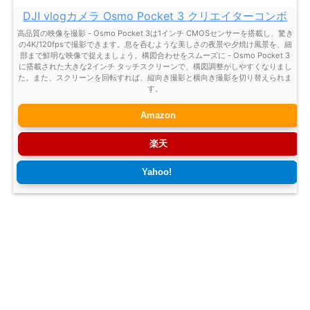
DJI vlogカメラ Osmo Pocket 3 クリエイターコンボ
高品質の映像を撮影 - Osmo Pocket 3は1インチ CMOSセンサーを搭載し、驚き
の4K/120fpsで撮影できます。息を呑むような美しさの夜景や夕焼け風景を、細
部まで鮮明な映像で捉えましょう。構図合わせをスムーズに - Osmo Pocket 3
に搭載された大きな2インチ タッチスクリーンで、構図調整がしやすくなりまし
た。また、スクリーンを回転すれば、縦向き撮影と横向き撮影を切り替えられま
す。
Amazon
楽天
Yahoo!