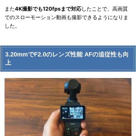
また
4K撮影でも120fpsまで対応
したことで、高画質
でのスローモーション動画も撮影できるようになりま
した。
3.20mmでF2.0のレンズ性能 AFの追従性も向
上