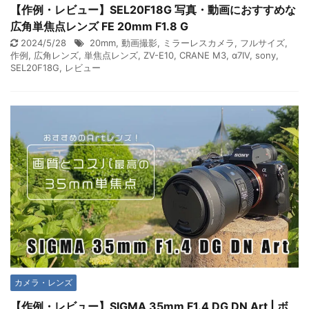
【作例・レビュー】SEL20F18G 写真・動画におすすめな
広角単焦点レンズ FE 20mm F1.8 G
2024/5/28
20mm
,
動画撮影
,
ミラーレスカメラ
,
フルサイズ
,
作例
,
広角レンズ
,
単焦点レンズ
,
ZV-E10
,
CRANE M3
,
α7IV
,
sony
,
SEL20F18G
,
レビュー
カメラ・レンズ
【作例・レビュー】SIGMA 35mm F1.4 DG DN Art | ボ