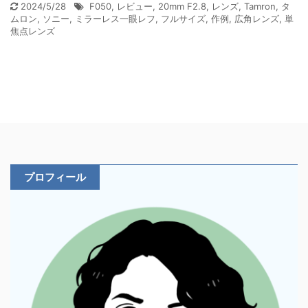
2024/5/28
F050
,
レビュー
,
20mm F2.8
,
レンズ
,
Tamron
,
タ
ムロン
,
ソニー
,
ミラーレス一眼レフ
,
フルサイズ
,
作例
,
広角レンズ
,
単
焦点レンズ
プロフィール