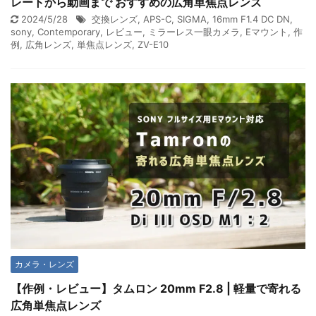
レートから動画まで おすすめの広角単焦点レンズ
2024/5/28
交換レンズ
,
APS-C
,
SIGMA
,
16mm F1.4 DC DN
,
sony
,
Contemporary
,
レビュー
,
ミラーレス一眼カメラ
,
Eマウント
,
作
例
,
広角レンズ
,
単焦点レンズ
,
ZV-E10
カメラ・レンズ
【作例・レビュー】タムロン 20mm F2.8 | 軽量で寄れる
広角単焦点レンズ