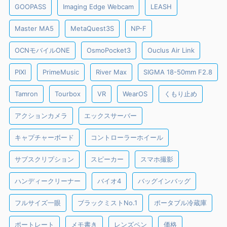
GOOPASS
Imaging Edge Webcam
LEASH
Master MA5
MetaQuest3S
NP-F
OCNモバイルONE
OsmoPocket3
Ouclus Air Link
PIXI
PrimeMusic
River Max
SIGMA 18-50mm F2.8
Tamron
Tourbox
VR
WearOS
くもり止め
アクションカメラ
エックスサーバー
キャプチャーボード
コントローラーホイール
サブスクリプション
スピーカー
スマホ撮影
ハンディークリーナー
バイオ4
バッグインバッグ
フルサイズ一眼
ブラックミストNo.1
ポータブル冷蔵庫
ポートレート
メモ書き
レンズペン
価格