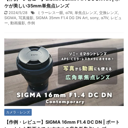
ケが美しい35mm単焦点レンズ
2024/5/28
ミラーレス一眼
,
α7III
,
単焦点レンズ
,
交換レンズ
,
SIGMA
,
写真撮影
,
SIGMA 35mm F1.4 DG DN Art
,
sony
,
α7IV
,
レビュ
ー
,
動画撮影
,
作例
カメラ・レンズ
【作例・レビュー】SIGMA 16mm F1.4 DC DN | ポート