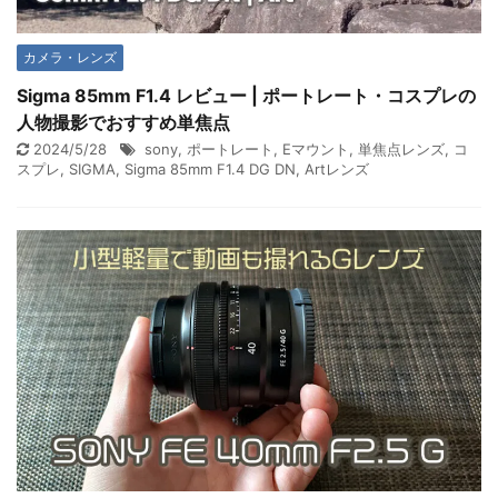
カメラ・レンズ
Sigma 85mm F1.4 レビュー | ポートレート・コスプレの
人物撮影でおすすめ単焦点
2024/5/28
sony
,
ポートレート
,
Eマウント
,
単焦点レンズ
,
コ
スプレ
,
SIGMA
,
Sigma 85mm F1.4 DG DN
,
Artレンズ