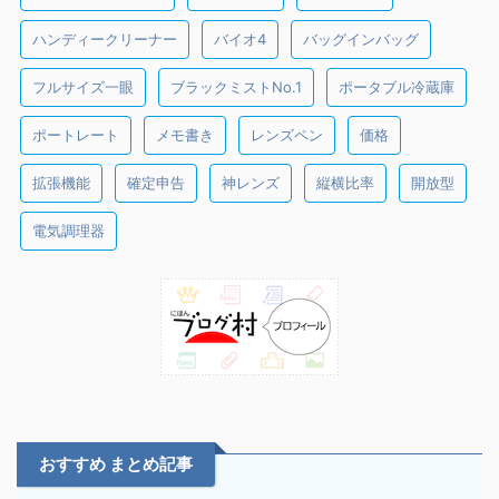
ハンディークリーナー
バイオ4
バッグインバッグ
フルサイズ一眼
ブラックミストNo.1
ポータブル冷蔵庫
ポートレート
メモ書き
レンズペン
価格
拡張機能
確定申告
神レンズ
縦横比率
開放型
電気調理器
おすすめ まとめ記事