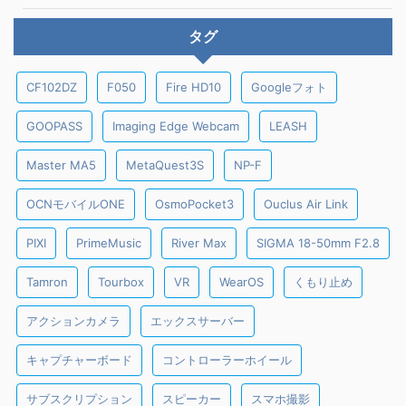
タグ
CF102DZ
F050
Fire HD10
Googleフォト
GOOPASS
Imaging Edge Webcam
LEASH
Master MA5
MetaQuest3S
NP-F
OCNモバイルONE
OsmoPocket3
Ouclus Air Link
PIXI
PrimeMusic
River Max
SIGMA 18-50mm F2.8
Tamron
Tourbox
VR
WearOS
くもり止め
アクションカメラ
エックスサーバー
キャプチャーボード
コントローラーホイール
サブスクリプション
スピーカー
スマホ撮影