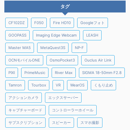
タグ
CF102DZ
F050
Fire HD10
Googleフォト
GOOPASS
Imaging Edge Webcam
LEASH
Master MA5
MetaQuest3S
NP-F
OCNモバイルONE
OsmoPocket3
Ouclus Air Link
PIXI
PrimeMusic
River Max
SIGMA 18-50mm F2.8
Tamron
Tourbox
VR
WearOS
くもり止め
アクションカメラ
エックスサーバー
キャプチャーボード
コントローラーホイール
サブスクリプション
スピーカー
スマホ撮影