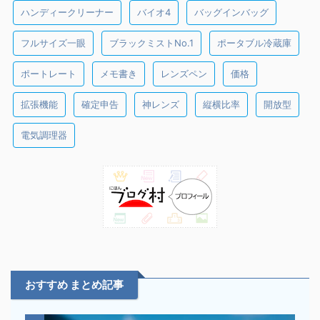
ハンディークリーナー
バイオ4
バッグインバッグ
フルサイズ一眼
ブラックミストNo.1
ポータブル冷蔵庫
ポートレート
メモ書き
レンズペン
価格
拡張機能
確定申告
神レンズ
縦横比率
開放型
電気調理器
おすすめ まとめ記事