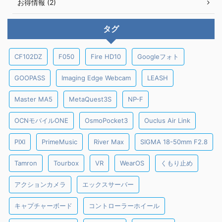
お得情報 (2)
タグ
CF102DZ
F050
Fire HD10
Googleフォト
GOOPASS
Imaging Edge Webcam
LEASH
Master MA5
MetaQuest3S
NP-F
OCNモバイルONE
OsmoPocket3
Ouclus Air Link
PIXI
PrimeMusic
River Max
SIGMA 18-50mm F2.8
Tamron
Tourbox
VR
WearOS
くもり止め
アクションカメラ
エックスサーバー
キャプチャーボード
コントローラーホイール