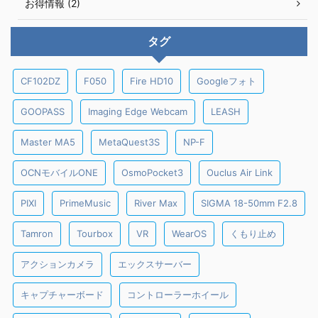
お得情報 (2)
タグ
CF102DZ
F050
Fire HD10
Googleフォト
GOOPASS
Imaging Edge Webcam
LEASH
Master MA5
MetaQuest3S
NP-F
OCNモバイルONE
OsmoPocket3
Ouclus Air Link
PIXI
PrimeMusic
River Max
SIGMA 18-50mm F2.8
Tamron
Tourbox
VR
WearOS
くもり止め
アクションカメラ
エックスサーバー
キャプチャーボード
コントローラーホイール