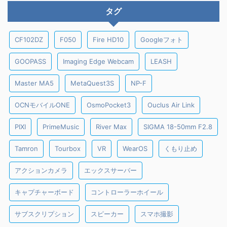
タグ
CF102DZ
F050
Fire HD10
Googleフォト
GOOPASS
Imaging Edge Webcam
LEASH
Master MA5
MetaQuest3S
NP-F
OCNモバイルONE
OsmoPocket3
Ouclus Air Link
PIXI
PrimeMusic
River Max
SIGMA 18-50mm F2.8
Tamron
Tourbox
VR
WearOS
くもり止め
アクションカメラ
エックスサーバー
キャプチャーボード
コントローラーホイール
サブスクリプション
スピーカー
スマホ撮影