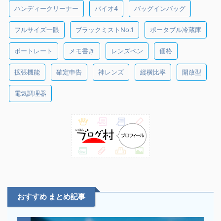
ハンディークリーナー
バイオ4
バッグインバッグ
フルサイズ一眼
ブラックミストNo.1
ポータブル冷蔵庫
ポートレート
メモ書き
レンズペン
価格
拡張機能
確定申告
神レンズ
縦横比率
開放型
電気調理器
おすすめ まとめ記事