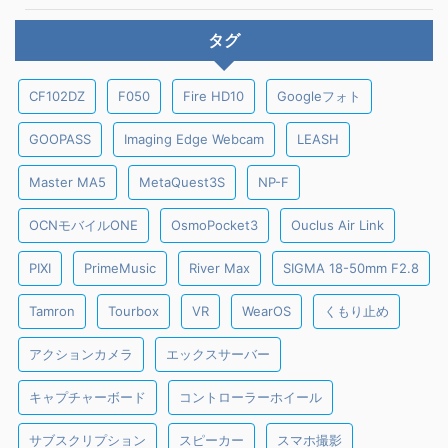
タグ
CF102DZ
F050
Fire HD10
Googleフォト
GOOPASS
Imaging Edge Webcam
LEASH
Master MA5
MetaQuest3S
NP-F
OCNモバイルONE
OsmoPocket3
Ouclus Air Link
PIXI
PrimeMusic
River Max
SIGMA 18-50mm F2.8
Tamron
Tourbox
VR
WearOS
くもり止め
アクションカメラ
エックスサーバー
キャプチャーボード
コントローラーホイール
サブスクリプション
スピーカー
スマホ撮影