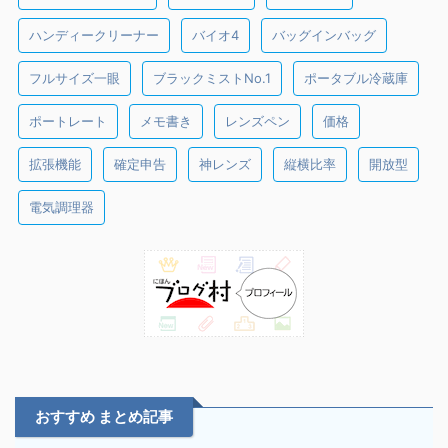
ハンディークリーナー
バイオ4
バッグインバッグ
フルサイズ一眼
ブラックミストNo.1
ポータブル冷蔵庫
ポートレート
メモ書き
レンズペン
価格
拡張機能
確定申告
神レンズ
縦横比率
開放型
電気調理器
おすすめ まとめ記事