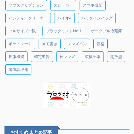
サブスクリプション
スピーカー
スマホ撮影
ハンディークリーナー
バイオ4
バッグインバッグ
フルサイズ一眼
ブラックミストNo.1
ポータブル冷蔵庫
ポートレート
メモ書き
レンズペン
価格
拡張機能
確定申告
神レンズ
縦横比率
開放型
電気調理器
おすすめ まとめ記事