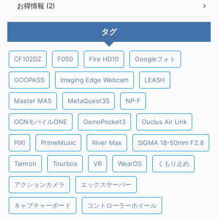
お得情報 (2)
タグ
CF102DZ
F050
Fire HD10
Googleフォト
GOOPASS
Imaging Edge Webcam
LEASH
Master MA5
MetaQuest3S
NP-F
OCNモバイルONE
OsmoPocket3
Ouclus Air Link
PIXI
PrimeMusic
River Max
SIGMA 18-50mm F2.8
Tamron
Tourbox
VR
WearOS
くもり止め
アクションカメラ
エックスサーバー
キャプチャーボード
コントローラーホイール