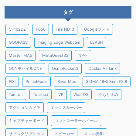
タグ
CF102DZ
F050
Fire HD10
Googleフォト
GOOPASS
Imaging Edge Webcam
LEASH
Master MA5
MetaQuest3S
NP-F
OCNモバイルONE
OsmoPocket3
Ouclus Air Link
PIXI
PrimeMusic
River Max
SIGMA 18-50mm F2.8
Tamron
Tourbox
VR
WearOS
くもり止め
アクションカメラ
エックスサーバー
キャプチャーボード
コントローラーホイール
サブスクリプション
スピーカー
スマホ撮影