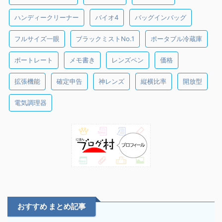
ハンディークリーナー
バイオ4
バッグインバッグ
フルサイズ一眼
ブラックミストNo.1
ポータブル冷蔵庫
ポートレート
メモ書き
レンズペン
価格
拡張機能
確定申告
神レンズ
縦横比率
開放型
電気調理器
おすすめ まとめ記事