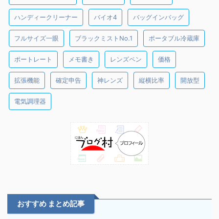
ハンディークリーナー
バイオ4
バッグインバッグ
フルサイズ一眼
ブラックミストNo.1
ポータブル冷蔵庫
ポートレート
メモ書き
レンズペン
価格
拡張機能
確定申告
神レンズ
縦横比率
開放型
電気調理器
おすすめ まとめ記事