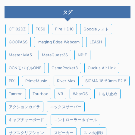
タグ
CF102DZ
F050
Fire HD10
Googleフォト
GOOPASS
Imaging Edge Webcam
LEASH
Master MA5
MetaQuest3S
NP-F
OCNモバイルONE
OsmoPocket3
Ouclus Air Link
PIXI
PrimeMusic
River Max
SIGMA 18-50mm F2.8
Tamron
Tourbox
VR
WearOS
くもり止め
アクションカメラ
エックスサーバー
キャプチャーボード
コントローラーホイール
サブスクリプション
スピーカー
スマホ撮影