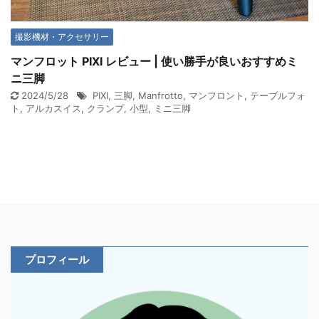
撮影機材・アクセサリー
マンフロット PIXI レビュー | 使い勝手が良いおすすめミ
ニ三脚
2024/5/28
PIXI
,
三脚
,
Manfrotto
,
マンフロント
,
テーブルフォ
ト
,
アルカスイス
,
クランプ
,
小型
,
ミニ三脚
プロフィール