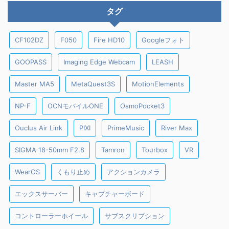
タグ
CF102DZ
F050
Fire HD10
Googleフォト
GOOPASS
Imaging Edge Webcam
LEASH
Master MA5
MetaQuest3S
MotionElements
NP-F
OCNモバイルONE
OsmoPocket3
Ouclus Air Link
PIXI
PrimeMusic
River Max
SIGMA 18-50mm F2.8
Tamron
Tourbox
VR
WearOS
くもり止め
アクションカメラ
エックスサーバー
キャプチャーボード
コントローラーホイール
サブスクリプション