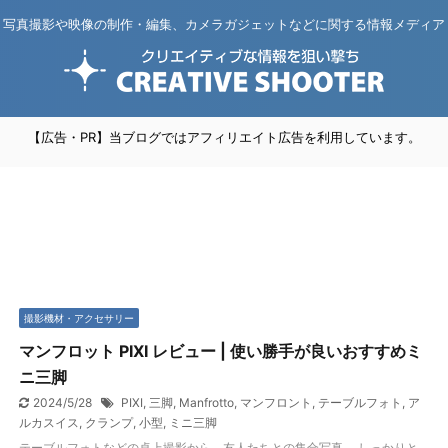
写真撮影や映像の制作・編集、カメラガジェットなどに関する情報メディア
【広告・PR】当ブログではアフィリエイト広告を利用しています。
撮影機材・アクセサリー
マンフロット PIXI レビュー | 使い勝手が良いおすすめミ
ニ三脚
2024/5/28
PIXI
,
三脚
,
Manfrotto
,
マンフロント
,
テーブルフォト
,
ア
ルカスイス
,
クランプ
,
小型
,
ミニ三脚
テーブルフォトなどの卓上撮影から、友人たちとの集合写真。 しっかりと