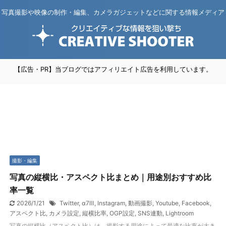
写真撮影や映像の制作・編集、カメラガジェットなどに関する情報メディア
【広告・PR】当ブログではアフィリエイト広告を利用しています。
撮影・編集
写真の縦横比・アスペクト比まとめ｜用途別おすすめ比
率一覧
2026/1/21
Twitter
,
α7Ⅲ
,
Instagram
,
動画撮影
,
Youtube
,
Facebook
,
アスペクト比
,
カメラ設定
,
縦横比率
,
OGP設定
,
SNS連動
,
Lightroom
写真の縦横比（アスペクト比）は、撮影する用途によって最適な比率が大き