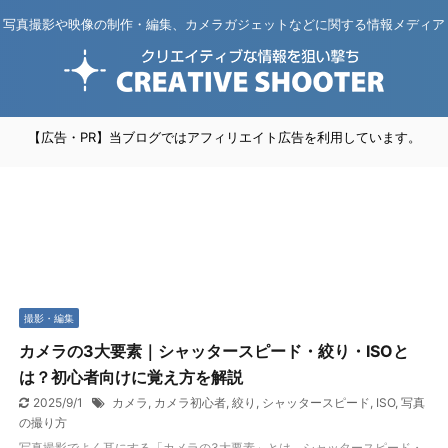
写真撮影や映像の制作・編集、カメラガジェットなどに関する情報メディア
【広告・PR】当ブログではアフィリエイト広告を利用しています。
撮影・編集
カメラの3大要素｜シャッタースピード・絞り・ISOと
は？初心者向けに覚え方を解説
2025/9/1
カメラ
,
カメラ初心者
,
絞り
,
シャッタースピード
,
ISO
,
写真
の撮り方
写真撮影でよく耳にする「カメラの3大要素」とは、シャッタースピード・