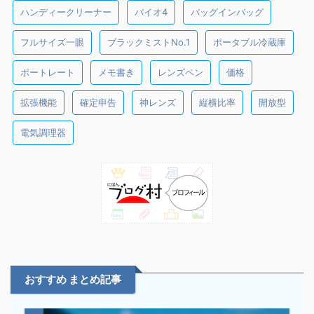
ハンディークリーナー
バイオ4
バッグインバッグ
フルサイズ一眼
ブラックミストNo.1
ポータブル冷蔵庫
ポートレート
メモ書き
レンズペン
価格
拡張機能
確定申告
神レンズ
縦横比率
開放型
電気調理器
おすすめ まとめ記事