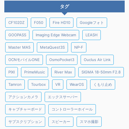
タグ
CF102DZ
F050
Fire HD10
Googleフォト
GOOPASS
Imaging Edge Webcam
LEASH
Master MA5
MetaQuest3S
NP-F
OCNモバイルONE
OsmoPocket3
Ouclus Air Link
PIXI
PrimeMusic
River Max
SIGMA 18-50mm F2.8
Tamron
Tourbox
VR
WearOS
くもり止め
アクションカメラ
エックスサーバー
キャプチャーボード
コントローラーホイール
サブスクリプション
スピーカー
スマホ撮影